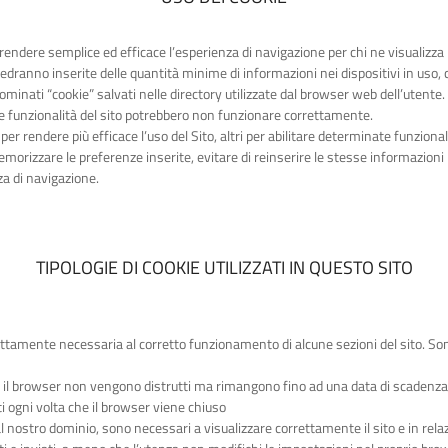
r rendere semplice ed efficace l’esperienza di navigazione per chi ne visualizza 
, vedranno inserite delle quantità minime di informazioni nei dispositivi in uso
denominati “cookie” salvati nelle directory utilizzate dal browser web dell’utente.
lle funzionalità del sito potrebbero non funzionare correttamente.
i per rendere più efficace l’uso del Sito, altri per abilitare determinate funzional
orizzare le preferenze inserite, evitare di reinserire le stesse informazioni pi
za di navigazione.
TIPOLOGIE DI COOKIE UTILIZZATI IN QUESTO SITO
ettamente necessaria al corretto funzionamento di alcune sezioni del sito. Son
 il browser non vengono distrutti ma rimangono fino ad una data di scadenz
 ogni volta che il browser viene chiuso
 nostro dominio, sono necessari a visualizzare correttamente il sito e in relazio