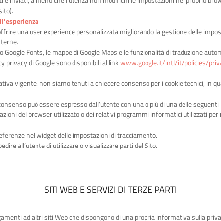
i e inviati, a meno che l’utenza non modifichi le impostazioni nel proprio brow
ito).
ll’esperienza
offrire una user experience personalizzata migliorando la gestione delle imp
sterne.
rvizio Google Fonts, le mappe di Google Maps e le funzionalità di traduzione auto
y privacy di Google sono disponibili al link
www.google.it/intl/it/policies/priv
tiva vigente, non siamo tenuti a chiedere consenso per i cookie tecnici, in qua
 il consenso può essere espresso dall’utente con una o più di una delle seguenti
zioni del browser utilizzato o dei relativi programmi informatici utilizzati per
referenze nel widget delle impostazioni di tracciamento.
ire all’utente di utilizzare o visualizzare parti del Sito.
SITI WEB E SERVIZI DI TERZE PARTI
gamenti ad altri siti Web che dispongono di una propria informativa sulla pri