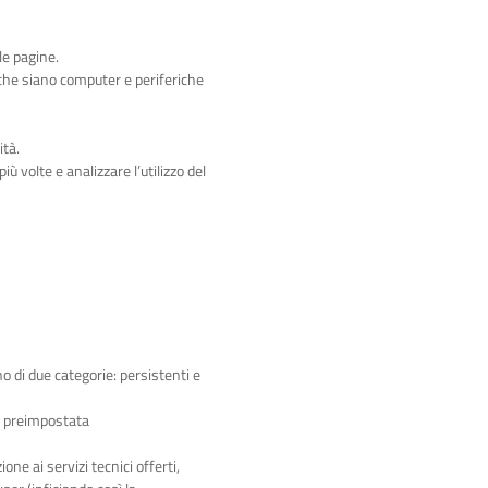
le pagine.
, che siano computer e periferiche
ità.
ù volte e analizzare l’utilizzo del
o di due categorie: persistenti e
a preimpostata
ne ai servizi tecnici offerti,