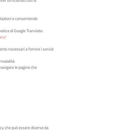
ser (inficiando così la
ostazioni e consentendo
matica di Google Translate.
acy/
nto necessari a fornire i servizi
 modalità:
 navigare le pagine che
vacy che può essere diverse da