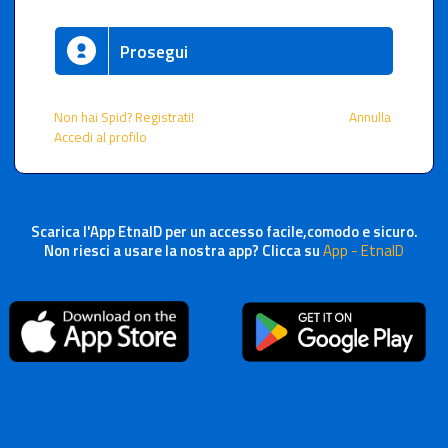
Prosegui
Non hai Spid? Registrati!
Annulla
Accedi al profilo
Scarica l'App EtnaID per un accesso facile,comodo e sicuro.
Non riesci a usare la nostra app? Clicca su
App - EtnaID