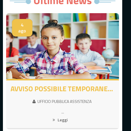
Ultime News
4
ago
AVVISO POSSIBILE TEMPORANEA INDISPONIBILITA' UTILIZZO PORTALE GENITORI E APP COMUNICAPP
UFFICIO PUBBLICA ASSISTENZA
...
Leggi